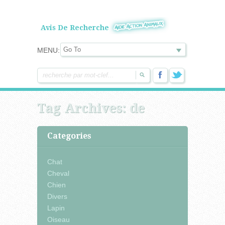
Avis De Recherche
MENU:
Tag Archives:
de
Categories
Chat
Cheval
Chien
Divers
Lapin
Oiseau