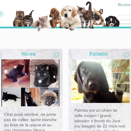
Reche
Nicou
Palmito
0
0
Palmito est un chien de
Chat pucé,stérilisé, ne porte
taille moyen / grand,
pas de collier, tache blanche
labrador x bruno du Jura
au bout de la queue et au
(ou beagle) de 22 mois noir
cou chaussons blancs,,