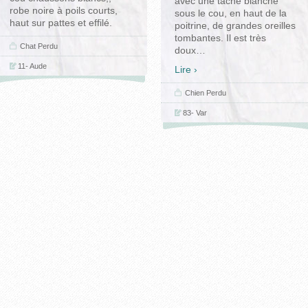
avec une tache blanche
robe noire à poils courts,
sous le cou, en haut de la
haut sur pattes et effilé.
poitrine, de grandes oreilles
tombantes. Il est très
Chat
Perdu
doux
…
11- Aude
Lire ›
Chien
Perdu
83- Var