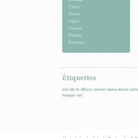
Chien
Divers
Lapin
Oiseau
Reptile
Rongeur
Étiquettes
avis
bibi
de
diffusez
hamster
lapinou
lezard
reche
Rongeur
vert