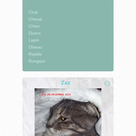
Chat
Cheval
Chien
Divers
Lapin
Oiseau
Reptile
Rongeur
Zaz
0