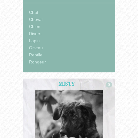
Chat
Cheval
Chien
Divers
Lapin
Oiseau
Reptile
Rongeur
MISTY
0