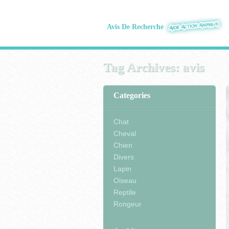
Avis De Recherche
Tag Archives:
avis
Categories
Chat
Cheval
Chien
Divers
Lapin
Oiseau
Reptile
Rongeur