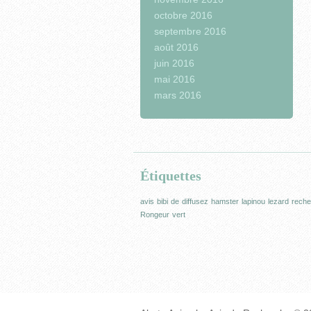
octobre 2016
septembre 2016
août 2016
juin 2016
mai 2016
mars 2016
Étiquettes
avis
bibi
de
diffusez
hamster
lapinou
lezard
reche
Rongeur
vert